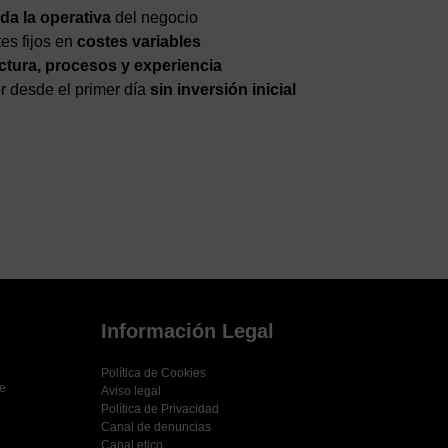
da la operativa
del negocio
es fijos en
costes variables
ctura, procesos y experiencia
r desde el primer día
sin inversión inicial
Información Legal
Política de Cookies
de
Aviso legal
Política de Privacidad
Canal de denuncias
Canal etico