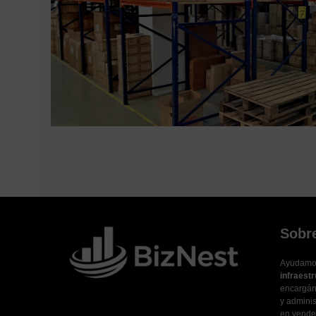
Sobr
Ayudamo
infraestr
encargánd
y adminis
en vender