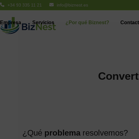
Skip
+34 93 335 11 21
info@biznest.es
to
content
Empresa
Servicios
¿Por qué Biznest?
Contac
Convert
¿Qué
problema
resolvemos?